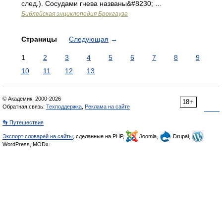
след.). Сосудами гнева названы&#8230; …
Библейская энциклопедия Брокгауза
Страницы
Следующая
→
1
2
3
4
5
6
7
8
9
10
11
12
13
© Академик, 2000-2026
18+
Обратная связь:
Техподдержка
,
Реклама на сайте
👣 Путешествия
Экспорт словарей на сайты
, сделанные на PHP,
Joomla,
Drupal,
WordPress, MODx.