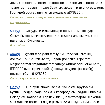
других технологических процессов, а также для хранения и
транспортирования газообразных, жидких и других веществ.
Границей сосуда являются входные и&#8230; …
Словарь-справочник терминов нормативно-технической
документации
Сосуд
— Сосуды: В Викисловаре есть статья «сосуд»
8
Сосуд ёмкость, вместилище для жидких или сыпучих тел,
например, бутылка …
Википедия
сосуд
— @font face {font family: ChurchArial ; src: url(
9
/fonts/ARIAL Church 02.ttf );} span {font size:17px;font
weight:normal !important; font family: ChurchArial ,Arial,Serif;}
 сущ. (греч. σκεῦος) сосуд; орудие; (τὰ σκεύη)
оружие. (Суд. 9,&#8230; …
Словарь церковнославянского языка
Сосуд
— 1) о букв. значение см. Чаша см. Кружка см.
10
Кувшин, ведро, водонос см. Сковорода см. Кадильница см.
Блюдо см. Котел см. Горшечник; 2) в метафорич. значении
С. в Библии названы люди (Рим 9:22 и след.; 2Тим 2:20 и