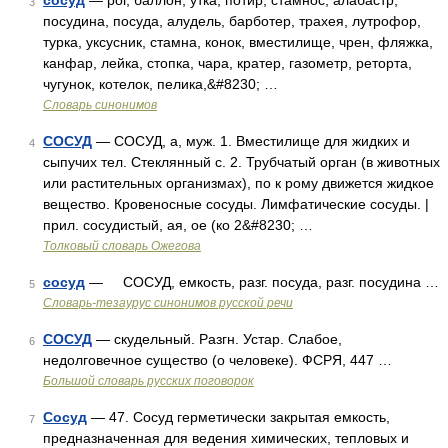
сосуд
— рог, баллон, утка, потир, стамнос, алабастр,
3
посудина, посуда, алудель, барботер, трахея, лутрофор,
турка, уксусник, стамна, конок, вместилище, чрен, фляжка,
канфар, лейка, стопка, чара, кратер, газометр, реторта,
чугунок, котелок, пелика,&#8230; …
Словарь синонимов
СОСУД
— СОСУД, а, муж. 1. Вместилище для жидких и
4
сыпучих тел. Стеклянный с. 2. Трубчатый орган (в животных
или растительных организмах), по к рому движется жидкое
вещество. Кровеносные сосуды. Лимфатические сосуды. |
прил. сосудистый, ая, ое (ко 2&#8230; …
Толковый словарь Ожегова
сосуд
— СОСУД, емкость, разг. посуда, разг. посудина …
5
Словарь-тезаурус синонимов русской речи
СОСУД
— скудельный. Разгн. Устар. Слабое,
6
недолговечное существо (о человеке). ФСРЯ, 447 …
Большой словарь русских поговорок
Сосуд
— 47. Сосуд герметически закрытая емкость,
7
предназначенная для ведения химических, тепловых и